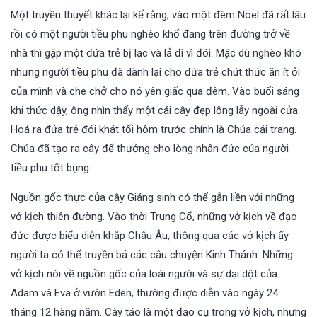
Một truyền thuyết khác lại kể rằng, vào một đêm Noel đã rất lâu
rồi có một người tiều phu nghèo khổ đang trên đường trở về
nhà thì gặp một đứa trẻ bị lạc và lả đi vì đói. Mặc dù nghèo khó
nhưng người tiều phu đã dành lại cho đứa trẻ chút thức ăn ít ỏi
của mình và che chở cho nó yên giấc qua đêm. Vào buổi sáng
khi thức dậy, ông nhìn thấy một cái cây đẹp lộng lẫy ngoài cửa.
Hoá ra đứa trẻ đói khát tối hôm trước chính là Chúa cải trang.
Chúa đã tạo ra cây để thưởng cho lòng nhân đức của người
tiều phu tốt bụng.
Nguồn gốc thực của cây Giáng sinh có thể gắn liền với những
vở kịch thiên đường. Vào thời Trung Cổ, những vở kịch về đạo
đức được biểu diễn khắp Châu Âu, thông qua các vở kịch ấy
người ta có thể truyền bá các câu chuyện Kinh Thánh. Những
vở kịch nói về nguồn gốc của loài người và sự dại dột của
Adam và Eva ở vườn Eden, thường được diễn vào ngày 24
tháng 12 hàng năm. Cây táo là một đạo cụ trong vở kịch, nhưng