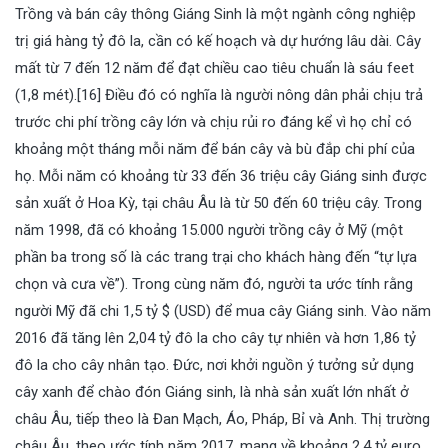
Trồng và bán cây thông Giáng Sinh là một ngành công nghiệp
trị giá hàng tỷ đô la, cần có kế hoạch và dự hướng lâu dài. Cây
mất từ 7 đến 12 năm để đạt chiều cao tiêu chuẩn là sáu feet
(1,8 mét).[16] Điều đó có nghĩa là người nông dân phải chịu trả
trước chi phí trồng cây lớn và chịu rủi ro đáng kể vì họ chỉ có
khoảng một tháng mỗi năm để bán cây và bù đắp chi phí của
họ. Mỗi năm có khoảng từ 33 đến 36 triệu cây Giáng sinh được
sản xuất ở Hoa Kỳ, tại châu Âu là từ 50 đến 60 triệu cây. Trong
năm 1998, đã có khoảng 15.000 người trồng cây ở Mỹ (một
phần ba trong số là các trang trại cho khách hàng đến “tự lựa
chọn và cưa về”). Trong cùng năm đó, người ta ước tính rằng
người Mỹ đã chi 1,5 tỷ $ (USD) để mua cây Giáng sinh. Vào năm
2016 đã tăng lên 2,04 tỷ đô la cho cây tự nhiên và hơn 1,86 tỷ
đô la cho cây nhân tạo. Đức, nơi khởi nguồn ý tưởng sử dụng
cây xanh để chào đón Giáng sinh, là nhà sản xuất lớn nhất ở
châu Âu, tiếp theo là Đan Mạch, Áo, Pháp, Bỉ và Anh. Thị trường
châu Âu, theo ước tính năm 2017, mang về khoảng 2,4 tỷ euro