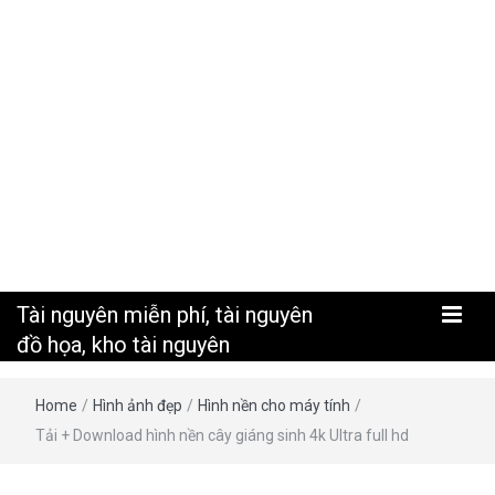
nguyên
Tài nguyên miễn phí, tài nguyên
đồ họa, kho tài nguyên
Home
/
Hình ảnh đẹp
/
Hình nền cho máy tính
/
Tải + Download hình nền cây giáng sinh 4k Ultra full hd