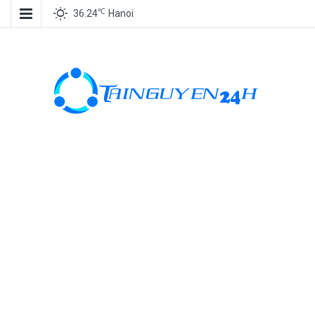
℃
36.24
Hanoi
Tài nguyên
miễn phí, tài
nguyên đồ
họa, kho tài