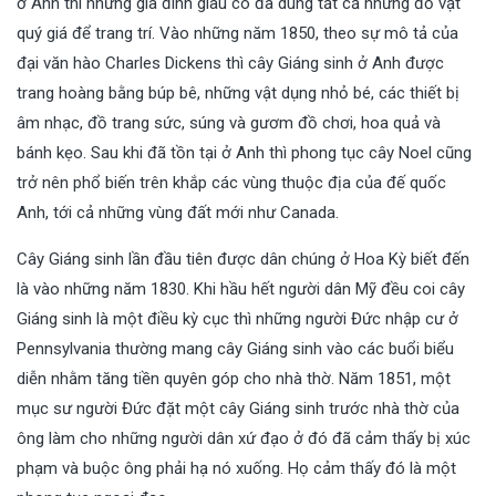
ở Anh thì những gia đình giàu có đã dùng tất cả những đồ vật
quý giá để trang trí. Vào những năm 1850, theo sự mô tả của
đại văn hào Charles Dickens thì cây Giáng sinh ở Anh được
trang hoàng bằng búp bê, những vật dụng nhỏ bé, các thiết bị
âm nhạc, đồ trang sức, súng và gươm đồ chơi, hoa quả và
bánh kẹo. Sau khi đã tồn tại ở Anh thì phong tục cây Noel cũng
trở nên phổ biến trên khắp các vùng thuộc địa của đế quốc
Anh, tới cả những vùng đất mới như Canada.
Cây Giáng sinh lần đầu tiên được dân chúng ở Hoa Kỳ biết đến
là vào những năm 1830. Khi hầu hết người dân Mỹ đều coi cây
Giáng sinh là một điều kỳ cục thì những người Đức nhập cư ở
Pennsylvania thường mang cây Giáng sinh vào các buổi biểu
diễn nhằm tăng tiền quyên góp cho nhà thờ. Năm 1851, một
mục sư người Đức đặt một cây Giáng sinh trước nhà thờ của
ông làm cho những người dân xứ đạo ở đó đã cảm thấy bị xúc
phạm và buộc ông phải hạ nó xuống. Họ cảm thấy đó là một