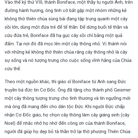
Vào thế kỷ thứ VIII, thánh Boniface, một thầy tu người Anh, trên
đường hành hương, ông tình cờ bắt gặp một nhóm những kẻ
không thờ thiên chúa sùng bái đang tập trung quanh một cây
sồi lớn, dùng một đứa trẻ để tế thần. Để dừng buổi tế thần và
cứu đứa trẻ, Boniface đã hạ gục cây sồi chỉ bằng một quả
đấm. Tại nơi đó đã mọc lên một cây thông nhỏ. Vị thánh nói
với những kẻ không thờ thiên chúa rằng cây thông nhỏ là cây
sự sống và nó tượng trưng cho cuộc sống vĩnh hằng của Chúa
cứu thế.
Theo một nguồn khác, thì giáo sĩ Boniface từ Anh sang Đức
truyền bá đức tin Cơ Đốc. Ông đã tặng cho thành phố Geismer
một cây thông tượng trưng cho tình thương và tín ngưỡng mới
mà ông đã mang đến cho dân tộc Đức. Khi người Đức chấp
nhận Cơ Đốc giáo, họ chọn cây thông làm cây giáng sinh (cây
Noel) để nhắc nhở họ nhớ đến công ơn của thánh Boniface,
người đã giúp họ dẹp bỏ tà thần trở lại thờ phượng Thiên Chúa.