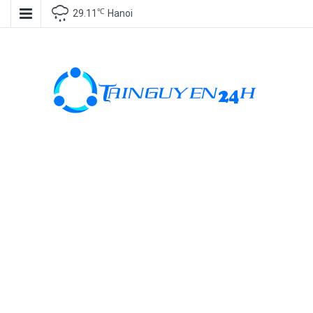
℃
29.11
Hanoi
Tài nguyên
miễn phí, tài
nguyên đồ
họa, kho tài