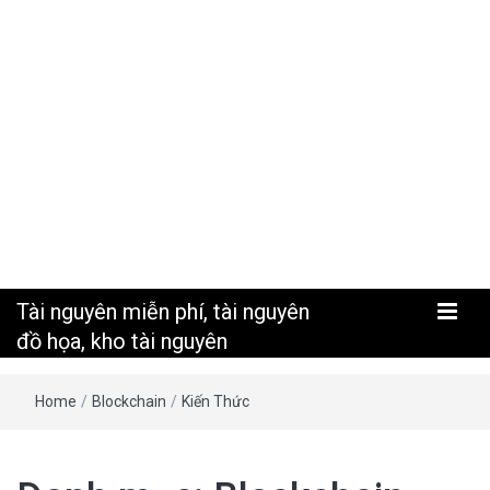
nguyên
Tài nguyên miễn phí, tài nguyên
đồ họa, kho tài nguyên
Home
/
Blockchain
/
Kiến Thức