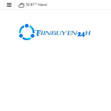
℃
35.81
Hanoi
Tài nguyên
miễn phí, tài
nguyên đồ
họa, kho tài