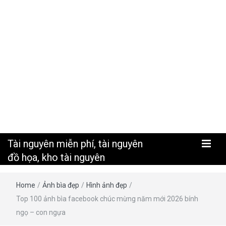
nguyên
Tài nguyên miễn phí, tài nguyên
đồ họa, kho tài nguyên
Home
/
Ảnh bìa đẹp
/
Hình ảnh đẹp
/
Top 100 ảnh bìa facebook chúc mừng năm mới 2026 bính
ngọ – con ngựa