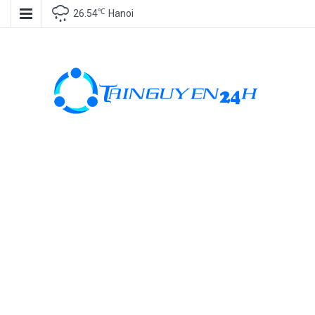
℃
26.54
Hanoi
Tài nguyên
miễn phí, tài
nguyên đồ
họa, kho tài