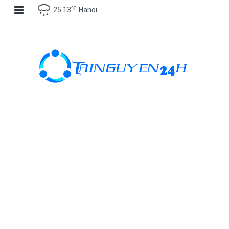
℃
25.13
Hanoi
Tài nguyên
miễn phí, tài
nguyên đồ
họa, kho tài