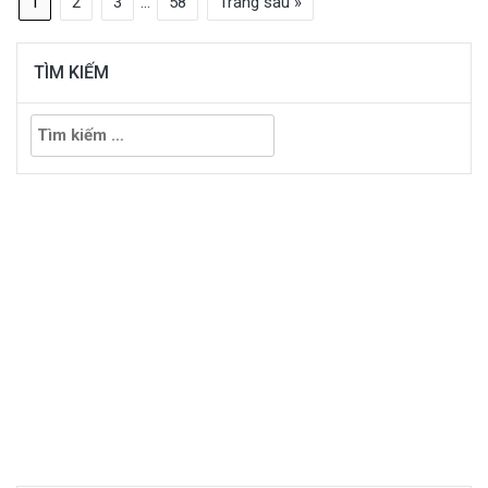
1
2
3
…
58
Trang sau »
TÌM KIẾM
Tìm
kiếm
cho: