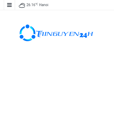
℃
26.16
Hanoi
Tài nguyên
miễn phí, tài
nguyên đồ
họa, kho tài