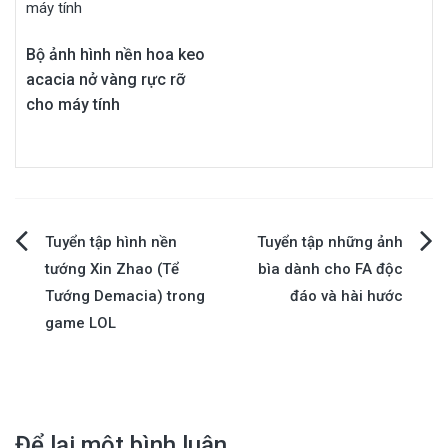
Bộ ảnh hình nền hoa keo
acacia nở vàng rực rỡ
cho máy tính
Điều
Tuyển tập hình nền
Tuyển tập những ảnh
tướng Xin Zhao (Tể
bìa dành cho FA độc
hướng
Tướng Demacia) trong
đáo và hài hước
game LOL
bài
viết
Để lại một bình luận