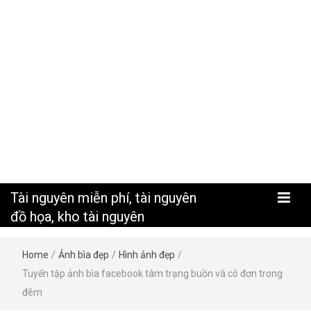
nguyên
Tài nguyên miễn phí, tài nguyên
đồ họa, kho tài nguyên
Home
/
Ảnh bìa đẹp
/
Hình ảnh đẹp
/
Tuyển tập ảnh bìa facebook tâm trạng buồn và cô đơn trong
đêm