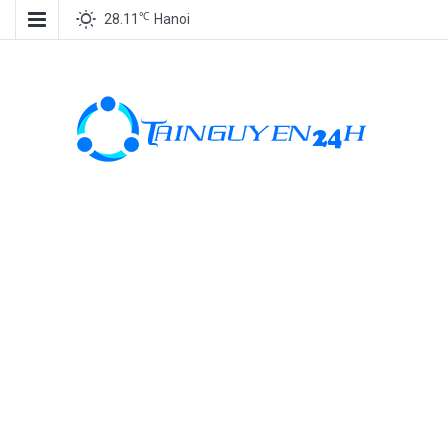
℃
28.11
Hanoi
Tài nguyên
miễn phí, tài
nguyên đồ
họa, kho tài