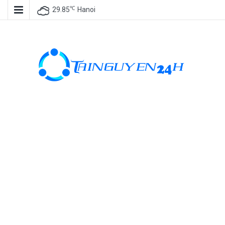
℃
29.85
Hanoi
Tài nguyên
miễn phí, tài
nguyên đồ
họa, kho tài