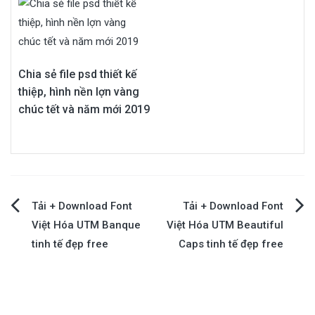
Chia sẻ file psd thiết kế
thiệp, hình nền lợn vàng
chúc tết và năm mới 2019
Điều
Tải + Download Font
Tải + Download Font
Việt Hóa UTM Banque
Việt Hóa UTM Beautiful
hướng
tinh tế đẹp free
Caps tinh tế đẹp free
bài
viết