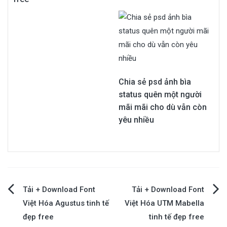
Chia sẻ psd ảnh bìa
status quên một người
mãi mãi cho dù vẫn còn
yêu nhiều
Điều
Tải + Download Font
Tải + Download Font
Việt Hóa Agustus tinh tế
Việt Hóa UTM Mabella
hướng
đẹp free
tinh tế đẹp free