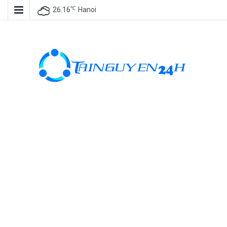
℃
26.16
Hanoi
Tài nguyên
miễn phí, tài
nguyên đồ
họa, kho tài