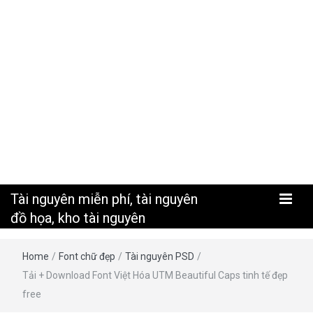
nguyên
Tài nguyên miễn phí, tài nguyên
đồ họa, kho tài nguyên
Home
/
Font chữ đẹp
/
Tài nguyên PSD
/
Tải + Download Font Việt Hóa UTM Beautiful Caps tinh tế đẹp
free