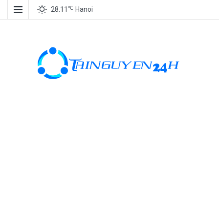
℃
28.11
Hanoi
Tài nguyên
miễn phí, tài
nguyên đồ
họa, kho tài