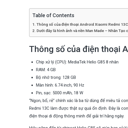
Table of Contents
Thông số của điện thoại Android Xiaomi Redmi 13C
Dưới đây là hình ảnh và nền Man Made – Nhân Tạo 
Thông số của điện thoại 
Chip xử lý (CPU): MediaTek Helio G85 8 nhân
RAM: 4 GB
Bộ nhớ trong: 128 GB
Màn hình: 6.74 inch, 90 Hz
Pin, sạc: 5000 mAh, 18 W
“Ngon, bổ, rẻ” chính xác là ba từ dùng để miêu tả c
Redmi 13C làm được thật sự quá ổn định. Đây là co
điện thoại di động thông minh để giải trí hằng ngày.
Hiệu năng đến từ chipset Helio G85 sẽ giúp bạn xử l