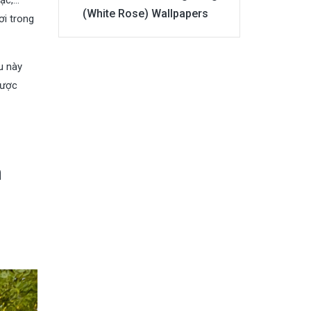
(White Rose) Wallpapers
ơi trong
u này
được
n