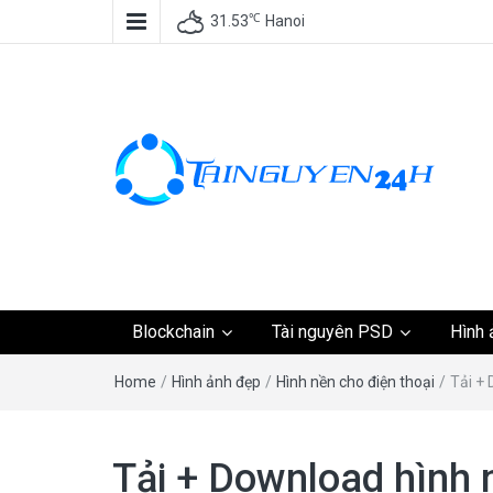
℃
31.53
Hanoi
Tài nguyên miễn phí,
Blockchain
Tài nguyên PSD
Hình 
tài nguyên đồ họa, k
Home
/
Hình ảnh đẹp
/
Hình nền cho điện thoại
/
Tải +
tài nguyên
Tải + Download hình 