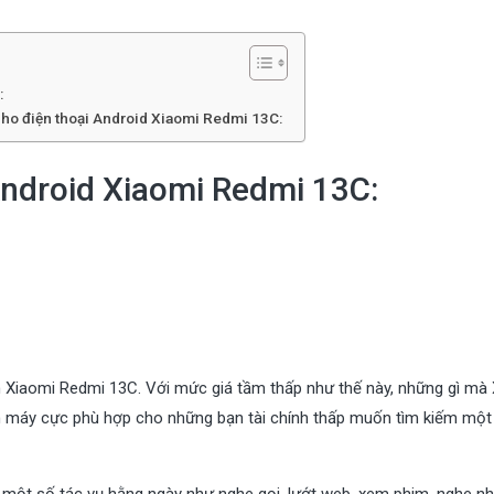
:
cho điện thoại Android Xiaomi Redmi 13C:
Android Xiaomi Redmi 13C:
on Xiaomi Redmi 13C. Với mức giá tầm thấp như thế này, những gì mà
n máy cực phù hợp cho những bạn tài chính thấp muốn tìm kiếm một
ý một số tác vụ hằng ngày như nghe gọi, lướt web, xem phim, nghe n