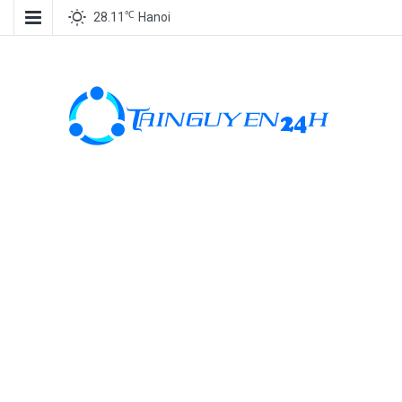
℃
28.11
Hanoi
Tài nguyên
miễn phí, tài
nguyên đồ
họa, kho tài