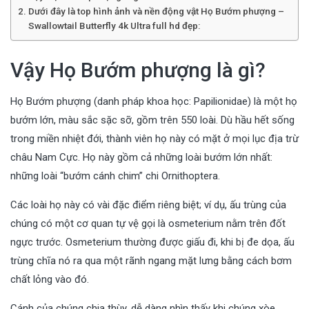
Dưới đây là top hình ảnh và nền động vật Họ Bướm phượng –
Swallowtail Butterfly 4k Ultra full hd đẹp:
Vậy Họ Bướm phượng là gì?
Họ Bướm phượng (danh pháp khoa học: Papilionidae) là một họ
bướm lớn, màu sắc sặc sỡ, gồm trên 550 loài. Dù hầu hết sống
trong miền nhiệt đới, thành viên họ này có mặt ở mọi lục địa trừ
châu Nam Cực. Họ này gồm cả những loài bướm lớn nhất:
những loài “bướm cánh chim” chi Ornithoptera.
Các loài họ này có vài đặc điểm riêng biệt; ví dụ, ấu trùng của
chúng có một cơ quan tự vệ gọi là osmeterium nằm trên đốt
ngực trước. Osmeterium thường được giấu đi, khi bị đe dọa, ấu
trùng chĩa nó ra qua một rãnh ngang mặt lưng bằng cách bơm
chất lỏng vào đó.
Cánh của chúng chia thùy, dễ dàng nhìn thấy khi chúng xòe