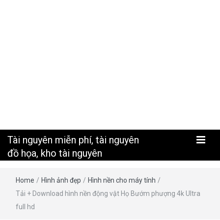
nguyên
Tài nguyên miễn phí, tài nguyên
đồ họa, kho tài nguyên
Home
/
Hình ảnh đẹp
/
Hình nền cho máy tính
/
Tải + Download hình nền động vật Họ Bướm phượng 4k Ultra
full hd