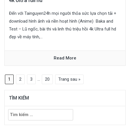
4k Ultra full hd
Đến với Tainguyen24h mọi người thỏa sức lựa chọn tải +
download hình ảnh và nền hoạt hình (Anime) Baka and
Test – Lũ ngốc, bài thi và linh thú triệu hồi 4k Ultra full hd
đẹp về máy tính,...
Read More
1
2
3
…
20
Trang sau »
TÌM KIẾM
Tìm
kiếm
cho: