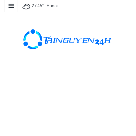
℃
27.45
Hanoi
Tài nguyên
miễn phí, tài
nguyên đồ
họa, kho tài