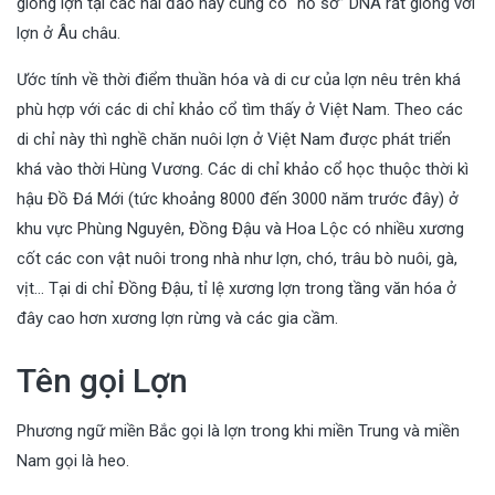
giống lợn tại các hải đảo này cũng có “hồ sơ” DNA rất giống với
lợn ở Âu châu.
Ước tính về thời điểm thuần hóa và di cư của lợn nêu trên khá
phù hợp với các di chỉ khảo cổ tìm thấy ở Việt Nam. Theo các
di chỉ này thì nghề chăn nuôi lợn ở Việt Nam được phát triển
khá vào thời Hùng Vương. Các di chỉ khảo cổ học thuộc thời kì
hậu Đồ Đá Mới (tức khoảng 8000 đến 3000 năm trước đây) ở
khu vực Phùng Nguyên, Đồng Đậu và Hoa Lộc có nhiều xương
cốt các con vật nuôi trong nhà như lợn, chó, trâu bò nuôi, gà,
vịt… Tại di chỉ Đồng Đậu, tỉ lệ xương lợn trong tầng văn hóa ở
đây cao hơn xương lợn rừng và các gia cầm.
Tên gọi Lợn
Phương ngữ miền Bắc gọi là lợn trong khi miền Trung và miền
Nam gọi là heo.