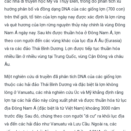
các nhà di truyền học Mỹ và Thụy Điển, trong đó phân tích xu
hướng phân bố và đồng dạng DNA của các giống lợn (700 con)
trên thế giới, tổ tiên của lợn ngày nay được xác định là lợn rừng
và quê hương của lợn rừng nguyên thủy này chính là vùng Đông
Nam Á ngày nay. Sau khi được thuần hóa ở Đông Nam Á, lợn
theo con người đến các vùng khác của lục địa Á Âu (Eurasia)
và ra các đảo Thái Bình Dương. Lợn được tiếp tục thuần hóa
nhiều lần ở nhiều vùng tại Trung Quốc, vùng Cận Đông và châu
Âu.
Một nghiên cứu di truyền đã phân tích DNA của các giống lợn
thuộc các hải đảo Thái Bình Dương và đặc biệt là lợn không
lông ở Vanuatu, các nhà nghiên cứu Úc và Mỹ khẳng định rằng
lợn tại các hải đảo này cũng xuất phát và được thuần hóa từ lục
địa Đông Nam Á (đặc biệt là từ Việt Nam) khoảng 3000 năm
trước đây. Sau đó, chúng theo con người “di cư” ra khỏi lục địa
và đến các hải đảo như Vanuatu và Lưu Cầu. Ngoài ra, các