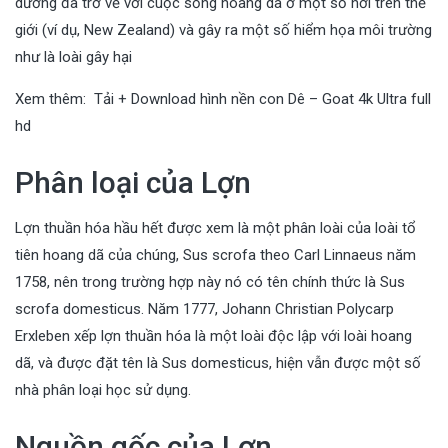
dưỡng đã trở về với cuộc sống hoang dã ở một số nơi trên thế
giới (ví dụ, New Zealand) và gây ra một số hiểm họa môi trường
như là loài gây hại
Xem thêm:
Tải + Download hình nền con Dê – Goat 4k Ultra full
hd
Phân loại của Lợn
Lợn thuần hóa hầu hết được xem là một phân loài của loài tổ
tiên hoang dã của chúng, Sus scrofa theo Carl Linnaeus năm
1758, nên trong trường hợp này nó có tên chính thức là Sus
scrofa domesticus. Năm 1777, Johann Christian Polycarp
Erxleben xếp lợn thuần hóa là một loài độc lập với loài hoang
dã, và được đặt tên là Sus domesticus, hiện vẫn được một số
nhà phân loại học sử dụng.
Nguồn gốc của Lợn