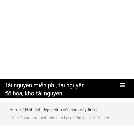
nguyên
Tài nguyên miễn phí, tài nguyên
đồ họa, kho tài nguyên
Home
/
Hình ảnh đẹp
/
Hình nền cho máy tính
/
Tải + Download hình nền con Lợn – Pig 4k Ultra full hd