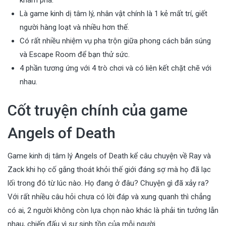
khám phá.
Là game kinh dị tâm lý, nhân vật chính là 1 kẻ mất trí, giết
người hàng loạt và nhiều hơn thế.
Có rất nhiều nhiệm vụ pha trộn giữa phong cách bắn súng
và Escape Room để bạn thử sức.
4 phần tương ứng với 4 trò chơi và có liên kết chặt chẽ với
nhau.
Cốt truyện chính của game
Angels of Death
Game kinh dị tâm lý Angels of Death kể câu chuyện về Ray và
Zack khi họ cố gắng thoát khỏi thế giới đáng sợ mà họ đã lạc
lối trong đó từ lúc nào. Họ đang ở đâu? Chuyện gì đã xảy ra?
Với rất nhiều câu hỏi chưa có lời đáp và xung quanh thì chẳng
có ai, 2 người không còn lựa chọn nào khác là phải tin tưởng lẫn
nhau, chiến đấu vì sự sinh tồn của mỗi người.