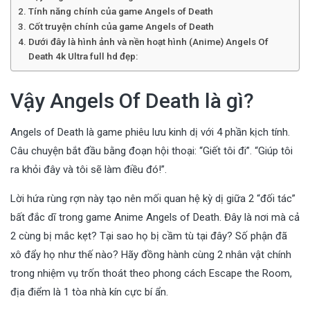
Tính năng chính của game Angels of Death
Cốt truyện chính của game Angels of Death
Dưới đây là hình ảnh và nền hoạt hình (Anime) Angels Of
Death 4k Ultra full hd đẹp:
Vậy Angels Of Death là gì?
Angels of Death là game phiêu lưu kinh dị với 4 phần kịch tính.
Câu chuyện bắt đầu bằng đoạn hội thoại: “Giết tôi đi”. “Giúp tôi
ra khỏi đây và tôi sẽ làm điều đó!”.
Lời hứa rùng rợn này tạo nên mối quan hệ kỳ dị giữa 2 “đối tác”
bất đắc dĩ trong game Anime Angels of Death. Đây là nơi mà cả
2 cùng bị mắc kẹt? Tại sao họ bị cầm tù tại đây? Số phận đã
xô đẩy họ như thế nào? Hãy đồng hành cùng 2 nhân vật chính
trong nhiệm vụ trốn thoát theo phong cách Escape the Room,
địa điểm là 1 tòa nhà kín cực bí ẩn.