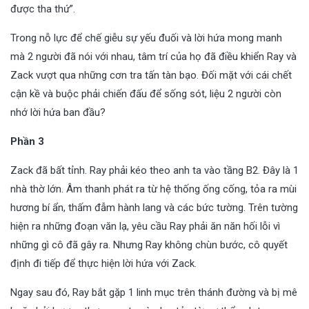
được tha thứ”.
Trong nỗ lực để chế giễu sự yếu đuối và lời hứa mong manh
mà 2 người đã nói với nhau, tâm trí của họ đã điều khiển Ray và
Zack vượt qua những cơn tra tấn tàn bạo. Đối mặt với cái chết
cận kề và buộc phải chiến đấu để sống sót, liệu 2 người còn
nhớ lời hứa ban đầu?
Phần 3
Zack đã bất tỉnh. Ray phải kéo theo anh ta vào tầng B2. Đây là 1
nhà thờ lớn. Âm thanh phát ra từ hệ thống ống cống, tỏa ra mùi
hương bí ẩn, thấm đẫm hành lang và các bức tường. Trên tường
hiện ra những đoạn văn lạ, yêu cầu Ray phải ăn năn hối lỗi vì
những gì cô đã gây ra. Nhưng Ray không chùn bước, cô quyết
định đi tiếp để thực hiện lời hứa với Zack.
Ngay sau đó, Ray bắt gặp 1 linh mục trên thánh đường và bị mê