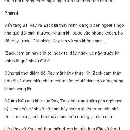
hoặc bởi hương thơm ngọt ngào lan tỏa từ cơ thể anh ta…
Phần 4
Đến tầng B1, Ray và Zack lại thấy mình đang ở bên ngoài 1 ngôi
nhà quá đỗi bình thường. Nhưng khi bước vào phòng khách, họ
đã thấy… máu. Đột nhiên, Ray tan vỡ vào không gian…
“Zack, làm ơn hãy giết tôi ngay tại đây, ngay lúc này, trước khi
anh biết quá nhiều điều!”
Cũng tại thời điểm đó, Ray mất hết ý thức. Khi Zack cảm thấy
bối rối và đang nhìn chằm chằm vào cô thì tiếng gõ cửa phòng
khách vang lên.
Để tìm hiểu quá khứ của Ray, Zack bắt đầu khám phá ngôi nhà
kỳ lạ và phải tránh vô số cam bẫy khủng khiếp trong căn nhà
đó. Cuối cùng, anh tìm thấy nhiều hơn những gì mình cần.
Liệu Ray và Zack có thực hiện được lời hứa ban đầu và thoát