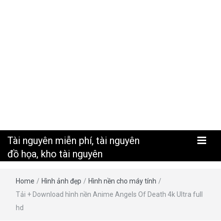
nguyên
Tài nguyên miễn phí, tài nguyên
đồ họa, kho tài nguyên
Home
/
Hình ảnh đẹp
/
Hình nền cho máy tính
/
Tải + Download hình nền Anime Angels Of Death 4k Ultra full
hd