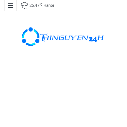
℃
25.47
Hanoi
Tài nguyên
miễn phí, tài
nguyên đồ
họa, kho tài