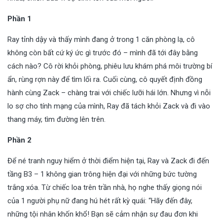
Phần 1
Ray tỉnh dậy và thấy mình đang ở trong 1 căn phòng lạ, cô
không còn bất cứ ký ức gì trước đó – mình đã tới đây bằng
cách nào? Cô rời khỏi phòng, phiêu lưu khám phá môi trường bí
ẩn, rùng rợn này để tìm lối ra. Cuối cùng, cô quyết định đồng
hành cùng Zack – chàng trai với chiếc lưỡi hái lớn. Nhưng vì nỗi
lo sợ cho tính mạng của mình, Ray đã tách khỏi Zack và đi vào
thang máy, tìm đường lên trên.
Phần 2
Để né tranh nguy hiểm ở thời điểm hiện tại, Ray và Zack đi đến
tầng B3 – 1 không gian trông hiện đại với những bức tường
trắng xóa. Từ chiếc loa trên trần nhà, họ nghe thấy giọng nói
của 1 người phụ nữ đang hú hét rất kỳ quái: “Hãy đến đây,
những tội nhân khốn khổ! Bạn sẽ cảm nhận sự đau đơn khi