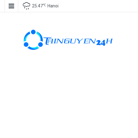
℃
25.47
Hanoi
Tài nguyên
miễn phí, tài
nguyên đồ
họa, kho tài