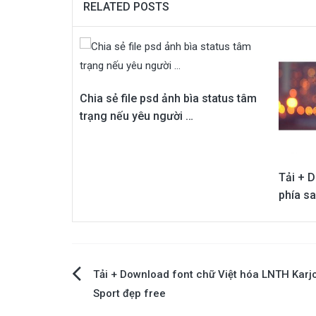
RELATED POSTS
Chia sẻ file psd ảnh bìa status tâm
trạng nếu yêu người …
Tải + D
phía sa
Điều
Tải + Download font chữ Việt hóa LNTH Karj
Sport đẹp free
hướng