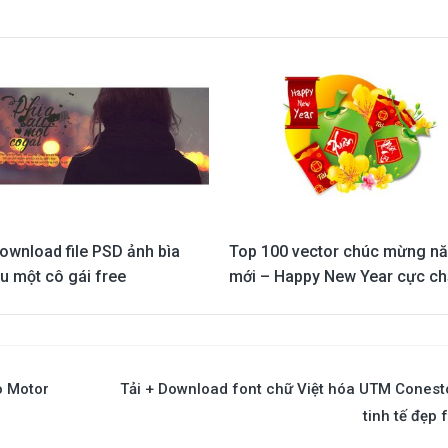
ownload file PSD ảnh bìa
Top 100 vector chúc mừng n
u một cô gái free
mới – Happy New Year cực ch
o Motor
Tải + Download font chữ Việt hóa UTM Cones
tinh tế đẹp 