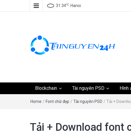
℃
31.34
Hanoi
Tài nguyên miễn phí,
Blockchain
Tài nguyên PSD
Hình 
tài nguyên đồ họa, k
Home
/
Font chữ đẹp
/
Tài nguyên PSD
/
Tải + Downloa
tài nguyên
Tải + Download font 