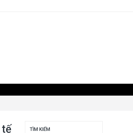
 tế
TÌM KIẾM