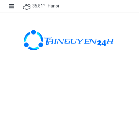
℃
35.81
Hanoi
Tài nguyên
miễn phí, tài
nguyên đồ
họa, kho tài