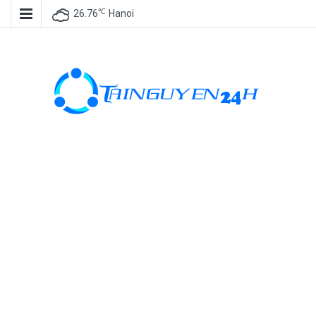
℃
26.76
Hanoi
Tài nguyên
miễn phí, tài
nguyên đồ
họa, kho tài