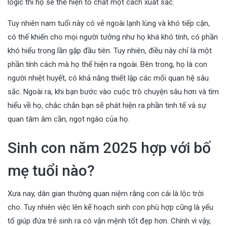
logic thì họ sẽ thể hiện tố chất một cách xuất sắc.
Tuy nhiên nam tuổi này có vẻ ngoài lạnh lùng và khó tiếp cận,
có thể khiến cho mọi người tưởng như họ khá khó tính, có phần
khó hiểu trong lần gặp đầu tiên. Tuy nhiên, điều này chỉ là một
phần tính cách mà họ thể hiện ra ngoài. Bên trong, họ là con
người nhiệt huyết, có khả năng thiết lập các mối quan hệ sâu
sắc. Ngoài ra, khi bạn bước vào cuộc trò chuyện sâu hơn và tìm
hiểu về họ, chắc chắn bạn sẽ phát hiện ra phần tinh tế và sự
quan tâm âm cần, ngọt ngào của họ.
Sinh con năm 2025 hợp với bố
mẹ tuổi nào?
Xưa nay, dân gian thường quan niệm rằng con cái là lộc trời
cho. Tuy nhiên việc lên kế hoạch sinh con phù hợp cũng là yếu
tố giúp đứa trẻ sinh ra có vận mệnh tốt đẹp hơn. Chính vì vậy,