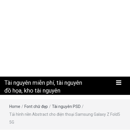
nguyên
Tài nguyên miễn phí, tài nguyên
đồ họa, kho tài nguyên
Home
/
Font chữ đẹp
/
Tài nguyên PSD
/
Tải hình nền Abstract cho điện thoại Samsung Galaxy Z Fold5
5G