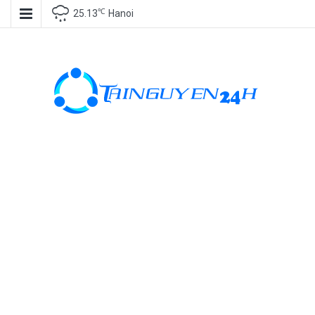
℃
25.13
Hanoi
Tài nguyên
miễn phí, tài
nguyên đồ
họa, kho tài