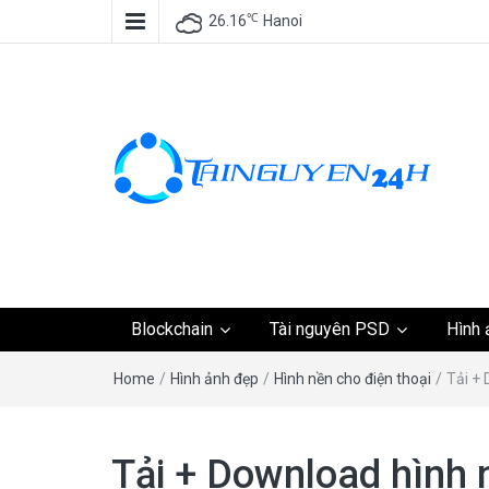
℃
26.16
Hanoi
Tài nguyên miễn phí,
Blockchain
Tài nguyên PSD
Hình 
tài nguyên đồ họa, k
Home
/
Hình ảnh đẹp
/
Hình nền cho điện thoại
/
Tải +
tài nguyên
Tải + Download hình 