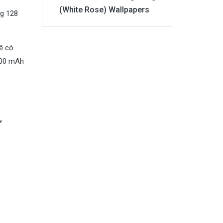
(White Rose) Wallpapers
ng 128
ẽ có
5000 mAh
ử