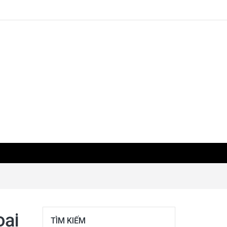
oại
TÌM KIẾM