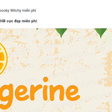
pooky Witchy miễn phí
 HB cực đẹp miễn phí
: