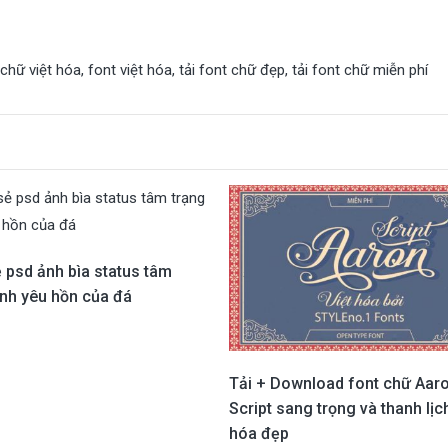
 chữ việt hóa
,
font việt hóa
,
tải font chữ đẹp
,
tải font chữ miễn phí
 psd ảnh bìa status tâm
ình yêu hồn của đá
Tải + Download font chữ Aar
Script sang trọng và thanh lịc
hóa đẹp