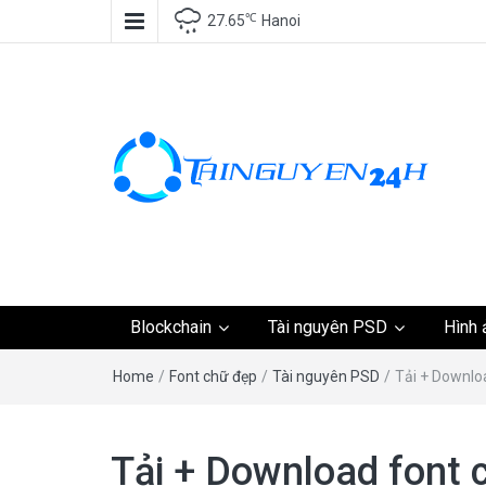
℃
27.65
Hanoi
Tài nguyên miễn phí,
Blockchain
Tài nguyên PSD
Hình 
tài nguyên đồ họa, k
Home
/
Font chữ đẹp
/
Tài nguyên PSD
/
Tải + Downlo
tài nguyên
Tải + Download font 