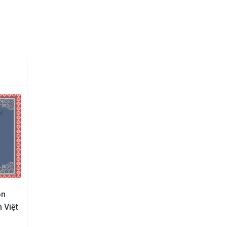
on
h Việt