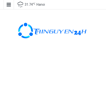
℃
31.74
Hanoi
Tài nguyên
miễn phí, tài
nguyên đồ
họa, kho tài