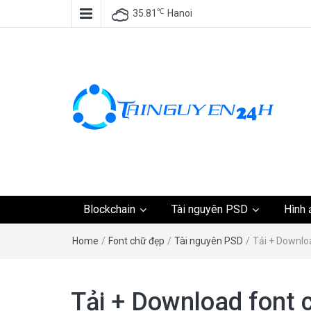
℃
35.81
Hanoi
Tài nguyên miễn phí,
Blockchain
Tài nguyên PSD
Hình 
tài nguyên đồ họa, k
Home
/
Font chữ đẹp
/
Tài nguyên PSD
/
Tải + Downloa
tài nguyên
Tải + Download font 