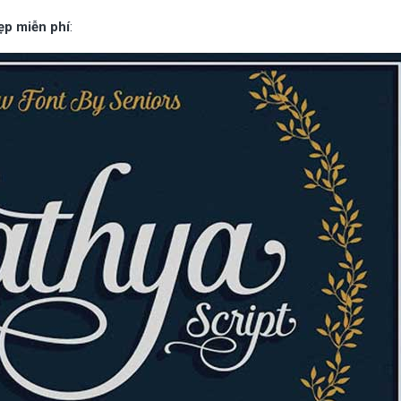
ẹp miễn phí
: