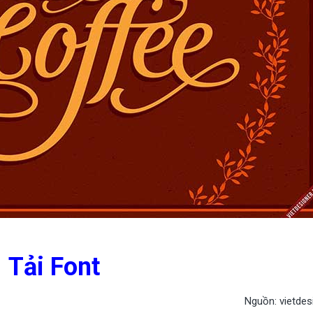
Tải Font
Nguồn: vietdes