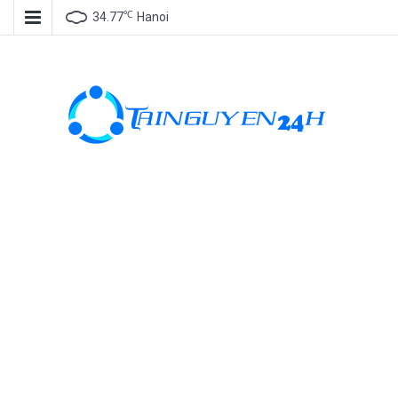
℃
34.77
Hanoi
Tài nguyên
miễn phí, tài
nguyên đồ
họa, kho tài