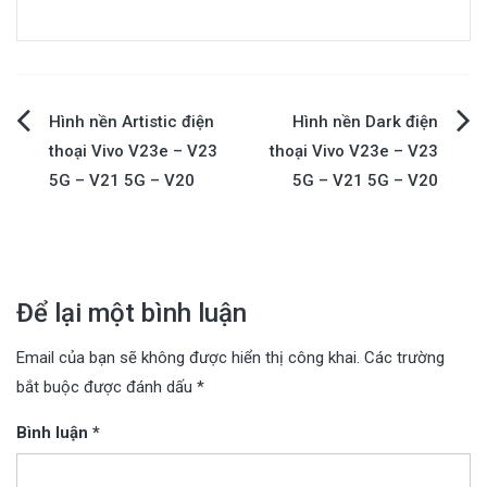
Điều
Hình nền Artistic điện
Hình nền Dark điện
thoại Vivo V23e – V23
thoại Vivo V23e – V23
hướng
5G – V21 5G – V20
5G – V21 5G – V20
bài
viết
Để lại một bình luận
Email của bạn sẽ không được hiển thị công khai.
Các trường
bắt buộc được đánh dấu
*
Bình luận
*