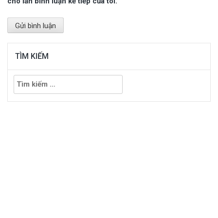
cho lần bình luận kế tiếp của tôi.
TÌM KIẾM
Tìm
kiếm
cho: