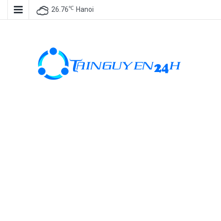
℃
26.76
Hanoi
Tài nguyên
miễn phí, tài
nguyên đồ
họa, kho tài