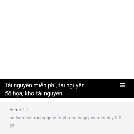
nguyên
Tài nguyên miễn phí, tài nguyên
đồ họa, kho tài nguyên
Home
/
/
bo-hinh-nen-mung-quoc-te-phu-nu-happy-women-day-8-3-
23