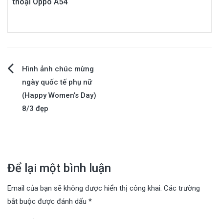
thoại Oppo A54
Điều
Hình ảnh chúc mừng
ngày quốc tế phụ nữ
hướng
(Happy Women’s Day)
8/3 đẹp
bài
viết
Để lại một bình luận
Email của bạn sẽ không được hiển thị công khai.
Các trường
bắt buộc được đánh dấu
*