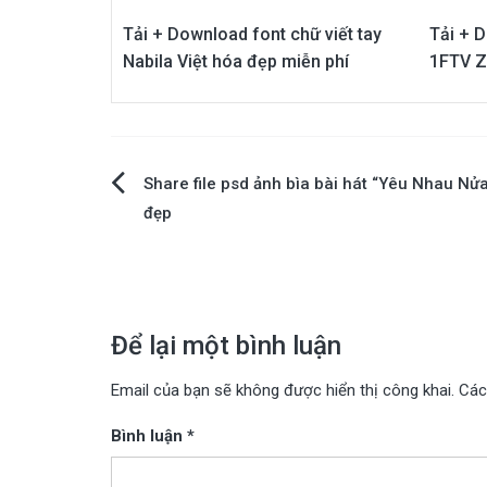
Tải + Download font chữ viết tay
Tải + 
Nabila Việt hóa đẹp miễn phí
1FTV Z
Điều
Share file psd ảnh bìa bài hát “Yêu Nhau Nử
đẹp
hướng
bài
viết
Để lại một bình luận
Email của bạn sẽ không được hiển thị công khai.
Các
Bình luận
*