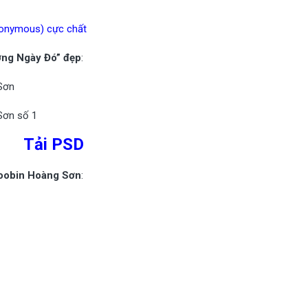
nonymous) cực chất
ương Ngày Đó” đẹp
:
Tải PSD
Soobin Hoàng Sơn
: