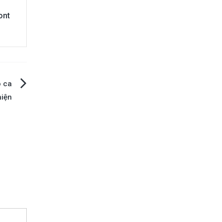
ont
o ca
hiện