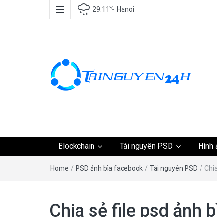
℃
29.11
Hanoi
Tài nguyên miễn phí,
Blockchain
Tài nguyên PSD
Hình 
tài nguyên đồ họa, k
Home
/
PSD ảnh bìa facebook
/
Tài nguyên PSD
/
Chia
tài nguyên
Chia sẻ file psd ảnh 