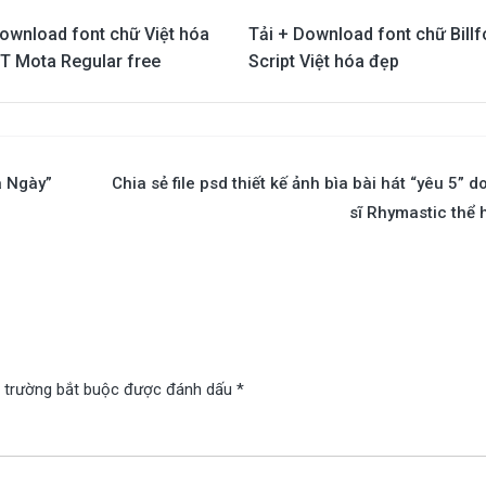
Download font chữ Việt hóa
Tải + Download font chữ Billf
T Mota Regular free
Script Việt hóa đẹp
a Ngày”
Chia sẻ file psd thiết kế ảnh bìa bài hát “yêu 5” d
sĩ Rhymastic thể 
 trường bắt buộc được đánh dấu
*