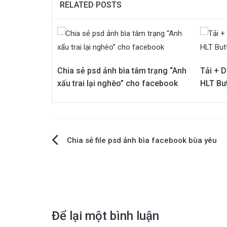
RELATED POSTS
Chia sẻ psd ảnh bìa tâm trạng “Anh
Tải + 
xấu trai lại nghèo” cho facebook
HLT But
Điều
Chia sẻ file psd ảnh bìa facebook bùa yêu
hướng
bài
viết
Để lại một bình luận