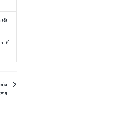
n tết
 của
ơng