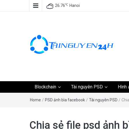
℃
26.76
Hanoi
Tài nguyên miễn phí,
Blockchain
Tài nguyên PSD
Hình 
tài nguyên đồ họa, k
Home
/
PSD ảnh bìa facebook
/
Tài nguyên PSD
/
Chia
tài nguyên
Chia sẻ file psd ảnh 