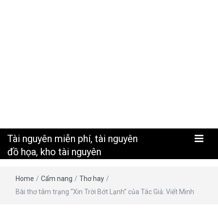
nguyên
Tài nguyên miễn phí, tài nguyên
đồ họa, kho tài nguyên
Home
/
Cẩm nang
/
Thơ hay
/
Bài thơ tâm trạng “Xin Trời Bớt Lạnh” của Tác Giả: Viết Minh