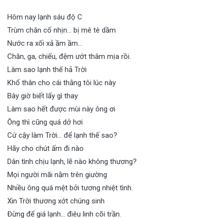
Hôm nay lạnh sáu độ C
Trùm chăn cố nhịn… bị mê tè dầm
Nước ra xối xả ầm ầm…
Chăn, ga, chiếu, đệm ướt thâm mịa rồi.
Làm sao lạnh thế hả Trời
Khổ thân cho cái thằng tôi lúc này
Bây giờ biết lấy gì thay
Làm sao hết được mùi này ông ơi
Ông thì cũng quá dở hơi
Cứ cậy làm Trời… để lạnh thế sao?
Hãy cho chút ấm đi nào
Dân tình chịu lạnh, lẽ nào không thương?
Mọi người mãi nằm trên giường
Nhiều ông quá mệt bởi tương nhiệt tình.
Xin Trời thương xớt chúng sinh
Đừng để giá lạnh… điêu linh cõi trần.