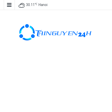
℃
30.11
Hanoi
Tài nguyên
miễn phí, tài
nguyên đồ
họa, kho tài