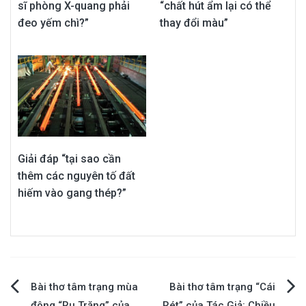
sĩ phòng X-quang phải
“chất hút ẩm lại có thể
đeo yếm chì?”
thay đổi màu”
Giải đáp “tại sao cần
thêm các nguyên tố đất
hiếm vào gang thép?”
Điều
Bài thơ tâm trạng mùa
Bài thơ tâm trạng “Cái
đông “Ru Trăng” của
Rét” của Tác Giả: Chiều