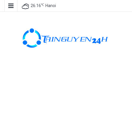
℃
26.16
Hanoi
Tài nguyên
miễn phí, tài
nguyên đồ
họa, kho tài