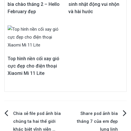
bìa chào tháng 2 – Hello
sinh nhật động vui nhộn
February đẹp
và hài hước
Top hình nền cối xay gió
cực đẹp cho điện thoại
Xiaomi Mi 11 Lite
Điều
Chia sẻ file psd ảnh bìa
Share psd ảnh bìa
chúng ta hai thế giới
tháng 7 của em đẹp
hướng
khác biệt vĩnh viễn …
lung linh