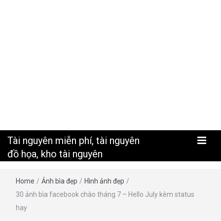
nguyên
Tài nguyên miễn phí, tài nguyên
đồ họa, kho tài nguyên
Home
/
Ảnh bìa đẹp
/
Hình ảnh đẹp
/
30 ảnh bìa facebook chào tháng 7 – Hello July kèm status
hay