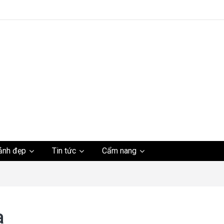
ảnh đẹp
Tin tức
Cẩm nang
ho
a