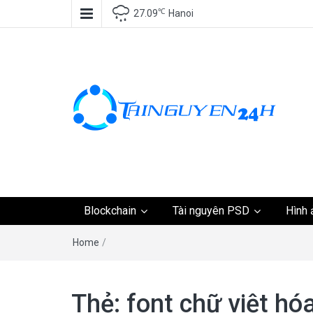
℃
27.09
Hanoi
Tài nguyên miễn phí,
Blockchain
Tài nguyên PSD
Hình 
tài nguyên đồ họa, k
Home
/
tài nguyên
Thẻ:
font chữ việt hó