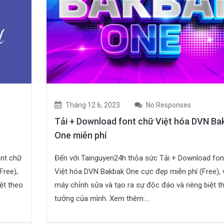
Tháng 12 6, 2023
No Responses
Tải + Download font chữ Việt hóa DVN Ba
One miễn phí
ont chữ
Đến với Tainguyen24h thỏa sức Tải + Download fon
Free),
Việt hóa DVN Bakbak One cực đẹp miễn phí (Free), 
ệt theo
máy chỉnh sửa và tạo ra sự độc đáo và riêng biệt t
tưởng của mình. Xem thêm:...