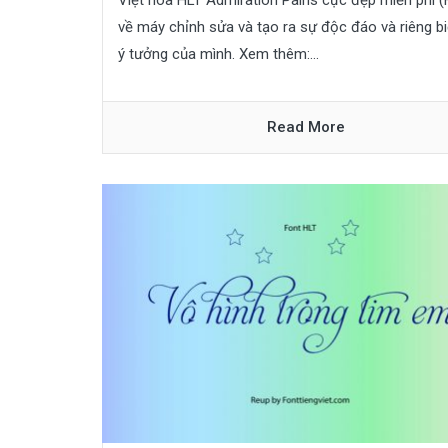
Việt hóa HLT Admiration Pains cực đẹp miễn phí (F
về máy chỉnh sửa và tạo ra sự độc đáo và riêng bi
ý tưởng của mình. Xem thêm:...
Read More