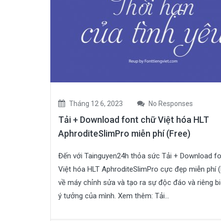
Tháng 12 6, 2023
No Responses
Tải + Download font chữ Việt hóa HLT
AphroditeSlimPro miễn phí (Free)
Đến với Tainguyen24h thỏa sức Tải + Download f
Việt hóa HLT AphroditeSlimPro cực đẹp miễn phí (
về máy chỉnh sửa và tạo ra sự độc đáo và riêng bi
ý tưởng của mình. Xem thêm: Tải...