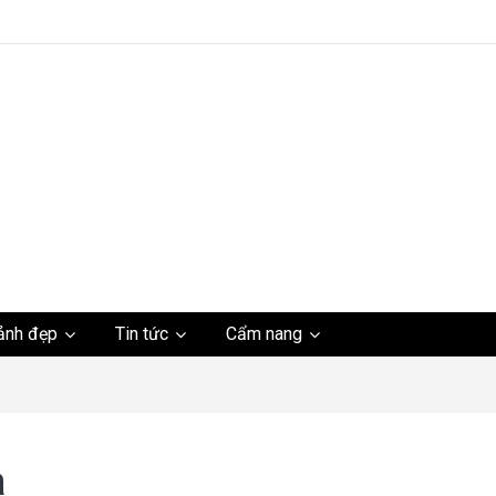
ảnh đẹp
Tin tức
Cẩm nang
ho
a