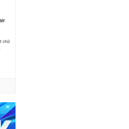
air
t chữ
y