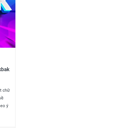
kbak
t chữ
về
heo ý