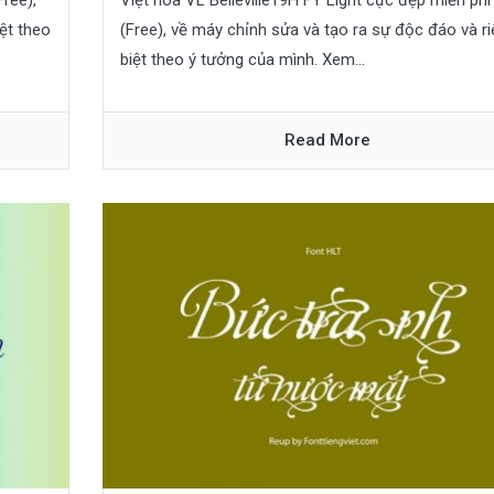
ree),
Việt hóa VL Belleville19H FY Light cực đẹp miễn phí
ệt theo
(Free), về máy chỉnh sửa và tạo ra sự độc đáo và r
biệt theo ý tưởng của mình. Xem...
Read More