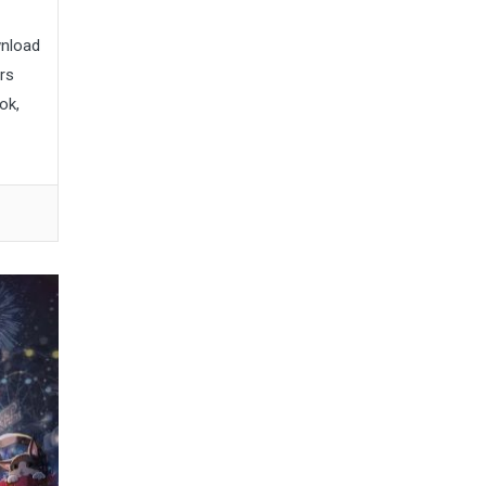
wnload
rs
ok,