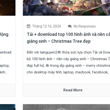
Tháng 12 16, 2024
No Responses
 động
Tải + download top 100 hình ảnh và nền c
giáng sinh – Christmas Tree đẹp
ownload
Đến với tainguyen24h thỏa sức lựa chọn Tải và Do
f
bộ 100 hình ảnh – nền cây giáng sinh – Christmas 
laptop,
đẹp full hd, 4k trong dịp giáng sinh – merry christm
nh...
cho desktop máy tính, laptop, macbook, facebook,…..
Read More