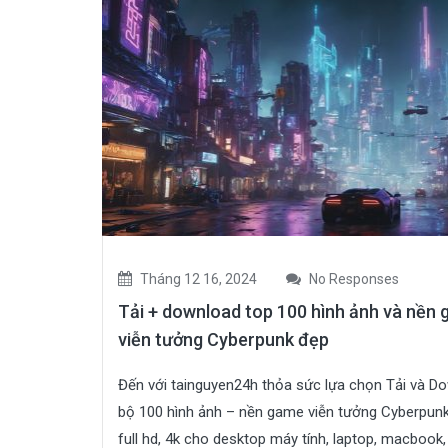
Tháng 12 16, 2024
No Responses
Tải + download top 100 hình ảnh và nền
viễn tưởng Cyberpunk đẹp
Đến với tainguyen24h thỏa sức lựa chọn Tải và D
bộ 100 hình ảnh – nền game viễn tưởng Cyberpun
full hd, 4k cho desktop máy tính, laptop, macbook,