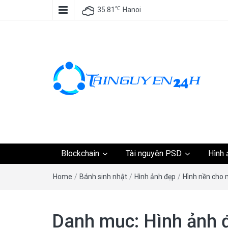
℃
35.81
Hanoi
Tài nguyên miễn phí,
Blockchain
Tài nguyên PSD
Hình 
tài nguyên đồ họa, k
Home
/
Bánh sinh nhật
/
Hình ảnh đẹp
/
Hình nền cho 
tài nguyên
Danh mục:
Hình ảnh 