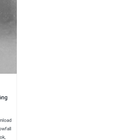
ộng
wnload
owfall
ok,