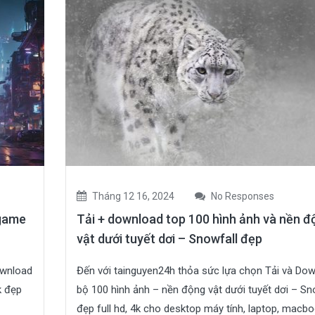
Tháng 12 16, 2024
No Responses
 game
Tải + download top 100 hình ảnh và nền đ
vật dưới tuyết dơi – Snowfall đẹp
ownload
Đến với tainguyen24h thỏa sức lựa chọn Tải và Do
k đẹp
bộ 100 hình ảnh – nền động vật dưới tuyết dơi – Sn
đẹp full hd, 4k cho desktop máy tính, laptop, macbo