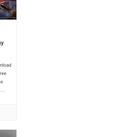
ây
wnload
Tree
as
...